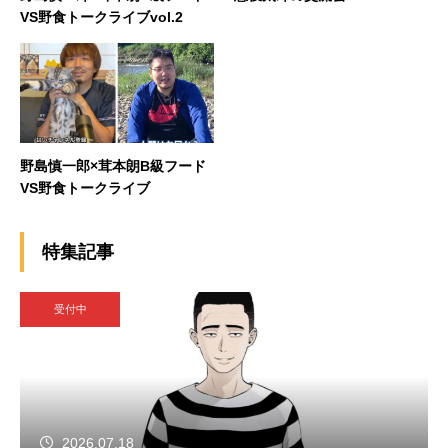
VS野食トークライブvol.2
野島慎一郎×茸本朗B級フード
VS野食トークライブ
特集記事
受付中
2026.07.18