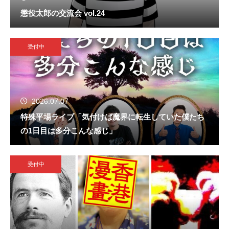
懲役太郎の交流会 vol.24
受付中
2026.07.07
特殊平場ライブ「気付けば魔界に転生していた僕たち
の1日目は多分こんな感じ」
受付中