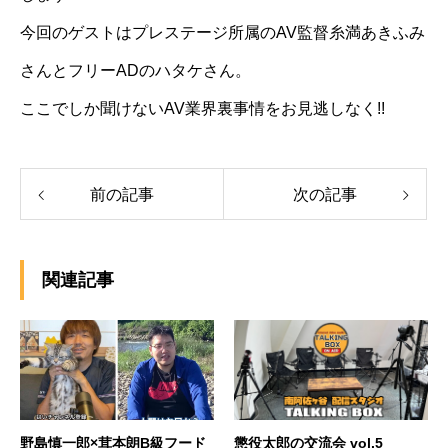
今回のゲストはプレステージ所属のAV監督糸満あきふみ
さんとフリーADのハタケさん。
ここでしか聞けないAV業界裏事情をお見逃しなく!!
前の記事
次の記事
関連記事
野島慎一郎×茸本朗B級フード
懲役太郎の交流会 vol.5