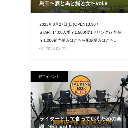
馬王〜酒と馬と鮨と女〜vol.8
2023年8月27日(日)OPEN13:30 /
START14:00入場￥1,500(要1ドリンク) / 配信
￥1,000前売購入はこちら配信購入はこちら
【出演】馬王。【乗っかる人
2023.08.27
終了イベント
ライターとして食っていくための会
議（仮）vol.8