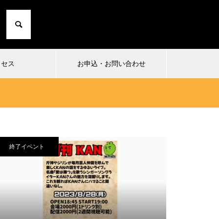
クセス
お申込・お問い合わせ
終了イベント
2024.06.26
2024
0〜た
まったり勉強鉄
知育ゲー
られた知