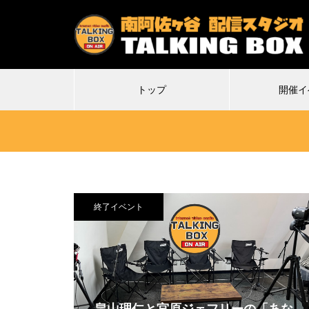
トップ
開催イ
終了イベント
2026.07.04
2
ば魔界に
不謹慎VS珍アニメ ヘンテコ対決
馬王
日目は多分
Δ(デルタ)6