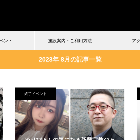
ベント
施設案内・ご利用方法
ア
2023年 8月の記事一覧
受付中
終了イベント
024.12.22
2024.10.01
〜酒と馬と鮨と女〜vol.21
小日向由衣の七転び八起き 2
にこひ家〜
まもなく配信終了