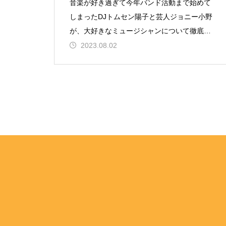
音楽が好き過ぎて今年バンド活動まで始めて
しまったDJトムセン陽子と芸人ジョニー小野
が、大好きなミュージシャンについて徹底的
に語るトークライブ。好きな曲、好きなアル
2023.08.02
バム、好きなライブ、更に楽曲や曲順、