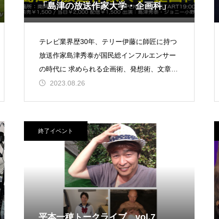
「島津の放送作家大学・企画科」
テレビ業界歴30年、テリー伊藤に師匠に持つ
放送作家島津秀泰が国民総インフルエンサー
の時代に 求められる企画術、発想術、文章術
を指南。 映像クリエイターを目指すものか
2023.08.26
ら、 企業の広報、中小企業の経営
終了イベント
平本一穂トークライブ vol.7