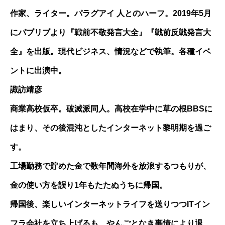
作家、ライター。パラグアイ 人とのハーフ。2019年5月
にパブリブより『戦前不敬発言大全』『戦前反戦発言大
全』を出版。現代ビジネス、情況などで執筆。各種イベ
ントに出演中。
諏訪靖彦
商業高校仮卒。破滅派同人。高校在学中に草の根BBSに
はまり、その後混沌としたインターネット黎明期を過ご
す。
工場勤務で貯めた金で数年間海外を放浪するつもりが、
金の使い方を誤り1年もたたぬうちに帰国。
帰国後、楽しいインターネットライフを送りつつITイン
フラ会社を立ち上げるも、やんごとなき事情により退