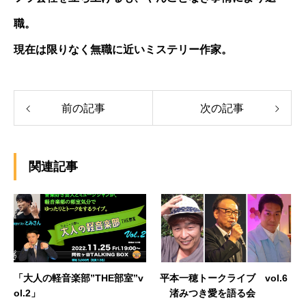
職。
現在は限りなく無職に近いミステリー作家。
前の記事
次の記事
関連記事
「大人の軽音楽部”THE部室”v
平本一穂トークライブ vol.6
ol.2」
渚みつき愛を語る会