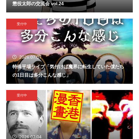
懲役太郎の交流会 vol.24
受付中
2026.07.07
特殊平場ライブ「気付けば魔界に転生していた僕たち
の1日目は多分こんな感じ」
受付中
2026.07.04