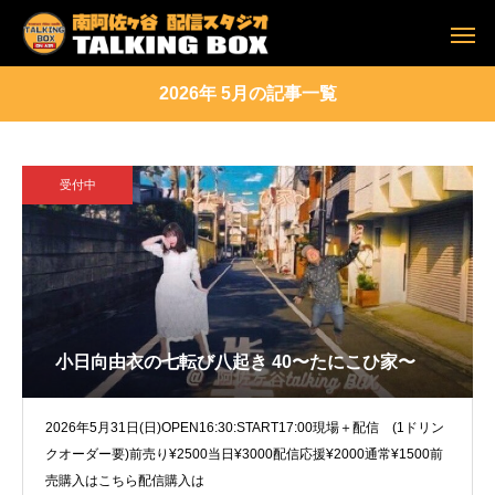
2026年 5月の記事一覧
受付中
小日向由衣の七転び八起き 40〜たにこひ家〜
2026年5月31日(日)OPEN16:30:START17:00現場＋配信 (1ドリン
クオーダー要)前売り¥2500当日¥3000配信応援¥2000通常¥1500前
売購入はこちら配信購入は