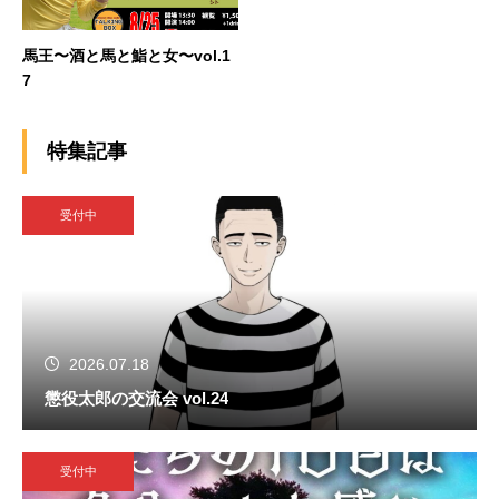
馬王〜酒と馬と鮨と女〜vol.1
7
特集記事
受付中
2026.07.18
懲役太郎の交流会 vol.24
受付中