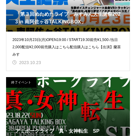
「第３回めためたライブ みすみん大生誕祭202
3 in 南阿佐ヶ谷TALKINGBOX」
2023年10月23日(月)OPEN19:00 / START19:30前売¥1,500 /当日
2,000配信¥2,000前売購入はこちら配信購入はこちら【出演】蘭茶
みす
2023.10.23
終了イベント
アミポークライブ 真・女神転生 SP