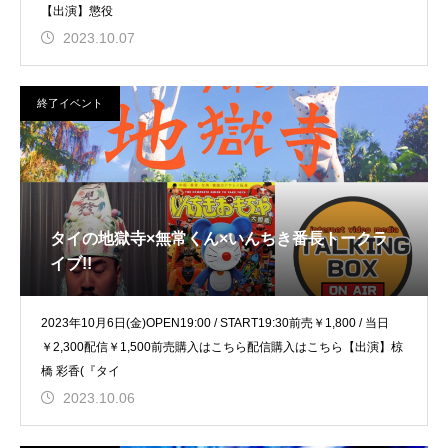
【出演】懲役
2023.10.07
終了イベント
タイの地獄寺×無常くん×いんちき番長トークラ
イブ!!
2023年10月6日(金)OPEN19:00 / START19:30前売￥1,800 / 当日
￥2,300配信￥1,500前売購入はこちら配信購入はこちら【出演】椋
橋 彩香(『タイ
2023.10.06