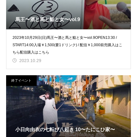
馬王〜酒と馬と鮨と女〜vol.9
2023年10月29日(日)馬王〜酒と馬と鮨と女〜vol.9OPEN13:30 /
START14:00入場￥1,500(要1ドリンク) / 配信￥1,000前売購入はこ
ちら配信購入はこちら
2023.10.29
終了イベント
小日向由衣の七転び八起き 10〜たにこひ家〜