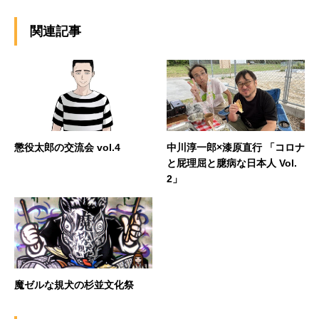
関連記事
懲役太郎の交流会 vol.4
中川淳一郎×漆原直行 「コロナ
と屁理屈と臆病な日本人 Vol.
2」
魔ゼルな規犬の杉並文化祭