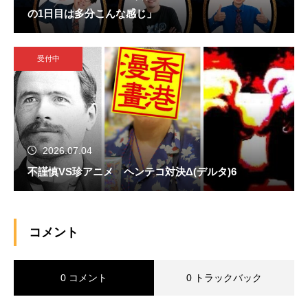
の1日目は多分こんな感じ」
受付中
2026.07.04
不謹慎VS珍アニメ ヘンテコ対決Δ(デルタ)6
コメント
0 コメント
0 トラックバック