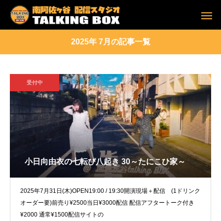
2025年 7月の記事一覧
受付中
小日向由衣の七転び八起き 30～たにこひ家～
2025年7月31日(木)OPEN19:00 / 19:30開演現場＋配信 (1ドリンク
オーダー要)前売り¥2500当日¥3000配信 配信アフタートーク付き
¥2000 通常¥1500配信サイトの