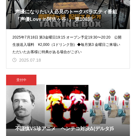
声優になりたい人必見のトークバラエティ番組
『声優Love in阿佐ヶ谷♪』 第108回
2025年7月18日 第3金曜日19:15 オープン予定19:30〜20:20 公開
生放送入場料 ¥2,000（1ドリンク別）◆毎月第3 金曜日ご来場い
ただいたお客様に特典がある場合がござい
2025.07.18
受付中
不謹慎VS珍アニメ ヘンテコ対決Δ(デルタ)5