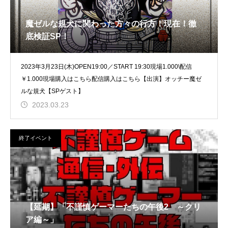
魔ゼルな規犬に関わった方々の行方！現在！徹
底検証SP！
2023年3月23日(木)OPEN19:00／START 19:30現場1.000\配信
￥1.000現場購入はこちら配信購入はこちら【出演】オッチー魔ゼ
ルな規犬【SPゲスト】
2023.03.23
終了イベント
【延期】「不謹慎ゲーマーたちの午後2 ～クリ
ア編～」