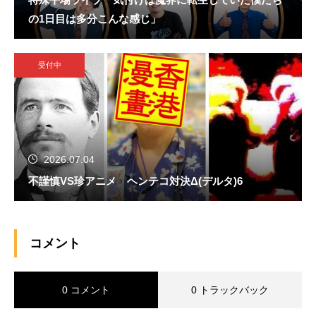
の1日目は多分こんな感じ」
受付中
2026.07.04
不謹慎VS珍アニメ ヘンテコ対決Δ(デルタ)6
コメント
0 コメント
0 トラックバック