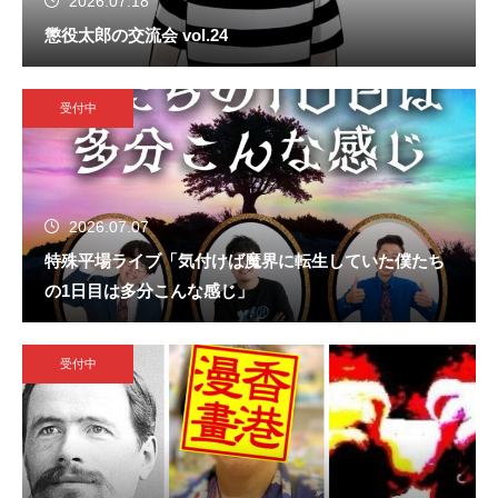
2026.07.18
懲役太郎の交流会 vol.24
受付中
2026.07.07
特殊平場ライブ「気付けば魔界に転生していた僕たち
の1日目は多分こんな感じ」
受付中