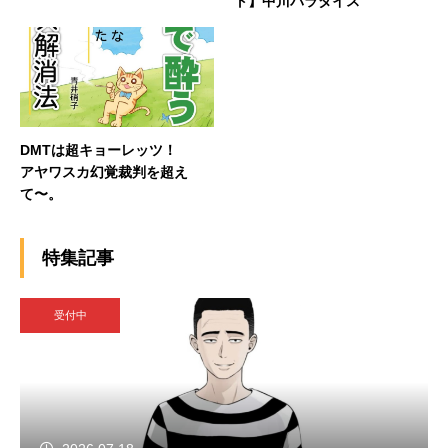
ト】中川パラダイス
DMTは超キョーレッツ！
アヤワスカ幻覚裁判を超え
て〜。
特集記事
受付中