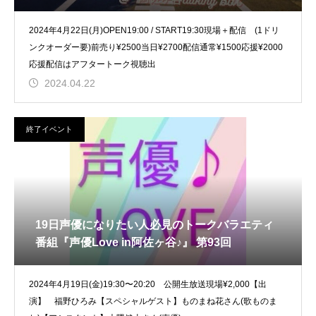
2024年4月22日(月)OPEN19:00 / START19:30現場＋配信 (1ドリ
ンクオーダー要)前売り¥2500当日¥2700配信通常¥1500応援¥2000
応援配信はアフタートーク視聴出
2024.04.22
終了イベント
19日声優になりたい人必見のトークバラエティ
番組『声優Love in阿佐ヶ谷♪』 第93回
2024年4月19日(金)19:30〜20:20 公開生放送現場¥2,000【出
演】 福野ひろみ【スペシャルゲスト】ものまね花さん(歌ものま