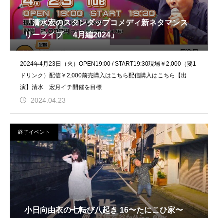
「清水宏のスタンダップコメディ新ネタマンス
リーライブ 4月編2024」
2024年4月23日（火）OPEN19:00 / START19:30現場￥2,000（要1
ドリンク）配信￥2,000前売購入はこちら配信購入はこちら【出
演】清水 宏月イチ開催を目標
2024.04.23
終了イベント
小日向由衣の七転び八起き 16〜たにこひ家〜