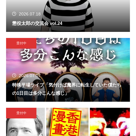
2026.07.18
懲役太郎の交流会 vol.24
受付中
2026.07.07
特殊平場ライブ「気付けば魔界に転生していた僕たち
の1日目は多分こんな感じ」
受付中