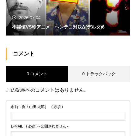
2026.07.04
不謹慎VS珍アニメ ヘンテコ対決Δ(デルタ)6
コメント
0 コメント
0 トラックバック
この記事へのコメントはありません。
名前（例：山田 太郎）
( 必須 )
E-MAIL
( 必須 ) - 公開されません -