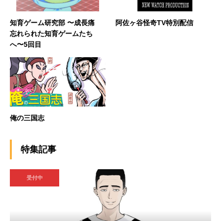
知育ゲーム研究部 〜成長痛
阿佐ヶ谷怪奇TV特別配信
忘れられた知育ゲームたち
へ〜5回目
俺の三国志
特集記事
受付中