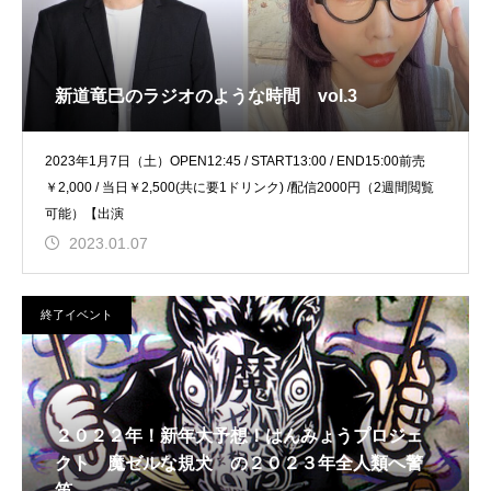
新道竜巳のラジオのような時間 vol.3
2023年1月7日（土）OPEN12:45 / START13:00 / END15:00前売
￥2,000 / 当日￥2,500(共に要1ドリンク) /配信2000円（2週間閲覧
可能）【出演
2023.01.07
終了イベント
２０２２年！新年大予想！はんみょうプロジェ
クト 魔ゼルな規犬 の２０２３年全人類へ警
笛