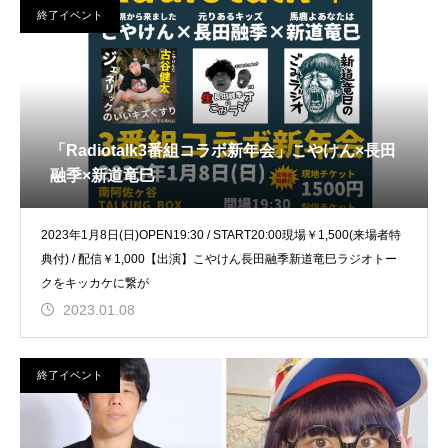
終了イベント
「Radiotalk3番組コラボ新年会」こやけん×長田
融季×新道竜巳
2023年1月8日(日)OPEN19:30 / START20:00現場￥1,500(来場者特
典付) / 配信￥1,000【出演】こやけん長田融季新道竜巳ラジオトー
クをキッカケに繋が
2023.01.08
終了イベント