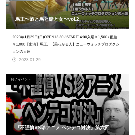
馬王〜酒と馬と鮨と女〜vol.2
2023年1月29日(日)OPEN13:30 / START14:00入場￥1,500 / 配信
￥1,000【出演】馬王。【乗っかる人】ニューウォッチプロダクシ
ョンの人達
2023.01.29
終了イベント
『不謹慎VS珍アニメ ヘンテコ対決』第六回