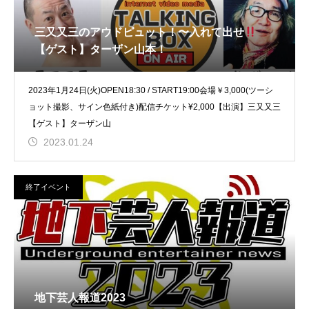
三又又三のアウドピュット！〜入れて出せ
【ゲスト】ターザン山本！
2023年1月24日(火)OPEN18:30 / START19:00会場￥3,000(ツーシ
ョット撮影、サイン色紙付き)配信チケット¥2,000【出演】三又又三
【ゲスト】ターザン山
2023.01.24
終了イベント
地下芸人報道2023