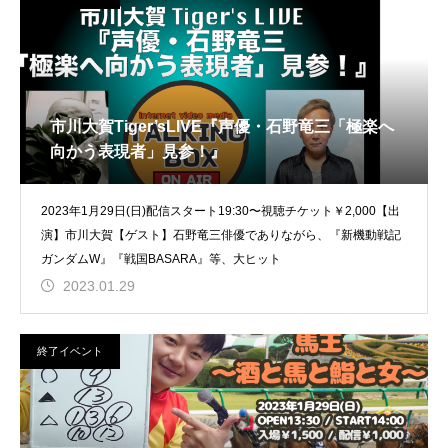
市川大賀Tiger’sLIVE『声優・石野竜三「極楽へ
向かう表現者」見参！』
2023年1月29日(日)配信スタート19:30〜視聴チケット￥2,000【出
演】市川大賀【ゲスト】石野竜三俳優でありながら、『新機動戦記
ガンダムW』『戦国BASARA』等、大ヒット
2023.01.29
終了イベント