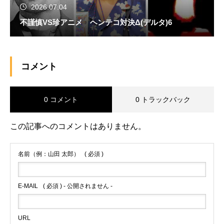
2026.07.04
不謹慎VS珍アニメ ヘンテコ対決Δ(デルタ)6
コメント
0 コメント
0 トラックバック
この記事へのコメントはありません。
名前（例：山田 太郎）
( 必須 )
E-MAIL
( 必須 ) - 公開されません -
URL