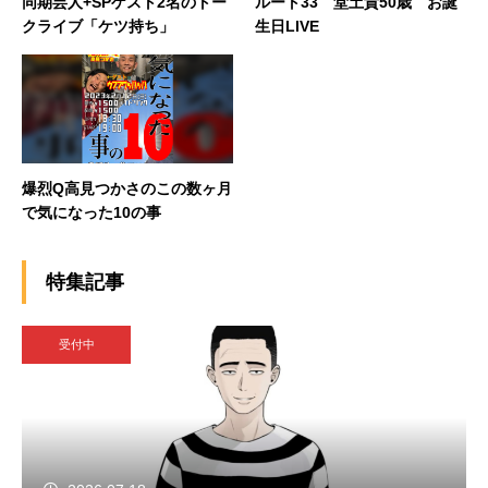
同期芸人+SPゲスト2名のトー
ルート33 堂土貴50歳 お誕
クライブ「ケツ持ち」
生日LIVE
爆烈Q高見つかさのこの数ヶ月
で気になった10の事
特集記事
受付中