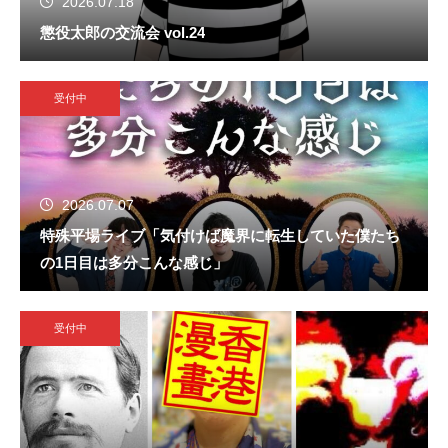
2026.07.18
懲役太郎の交流会 vol.24
受付中
2026.07.07
特殊平場ライブ「気付けば魔界に転生していた僕たち
の1日目は多分こんな感じ」
受付中