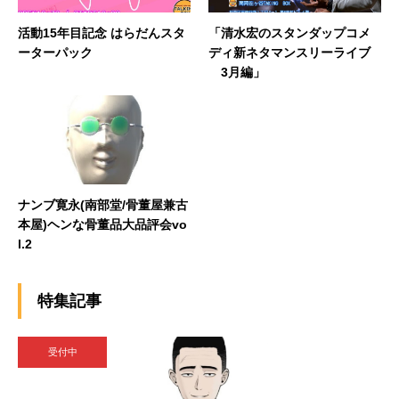
活動15年目記念 はらだんスタ
「清水宏のスタンダップコメ
ーターパック
ディ新ネタマンスリーライブ
3月編」
ナンブ寛永(南部堂/骨董屋兼古
本屋)ヘンな骨董品大品評会vo
l.2
特集記事
受付中