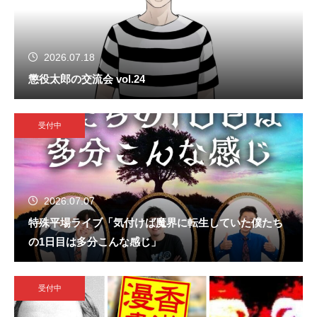
2026.07.18
懲役太郎の交流会 vol.24
受付中
2026.07.07
特殊平場ライブ「気付けば魔界に転生していた僕たち
の1日目は多分こんな感じ」
受付中