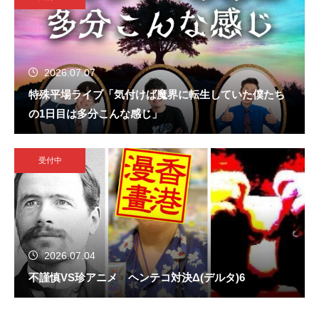
2026.07.07
特殊平場ライブ「気付けば魔界に転生していた僕たち
の1日目は多分こんな感じ」
受付中
2026.07.04
不謹慎VS珍アニメ ヘンテコ対決Δ(デルタ)6