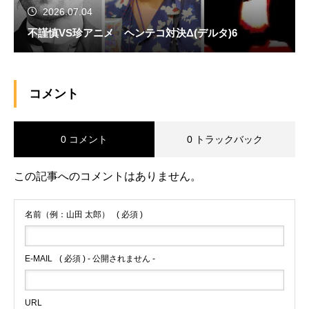
2026.07.04
不謹慎VS珍アニメ ヘンテコ対決Δ(デルタ)6
コメント
0 コメント
0 トラックバック
この記事へのコメントはありません。
名前（例：山田 太郎）
( 必須 )
E-MAIL
( 必須 ) - 公開されません -
URL