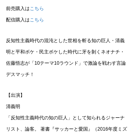
前売購入は
こちら
配信購入は
こちら
反知性主義時代の混沌とした世相を斬る知の巨人・清義
明と平和ボケ・民主ボケした時代に牙を剝くネオナチ・
佐藤悟志が「10テーマ10ラウンド」で激論を戦わす言論
デスマッチ！
【出演】
清義明
「反知性主義時代の知の巨人」として知られるジャーナ
リスト、論客。 著書『サッカーと愛国』（2016年度ミズ