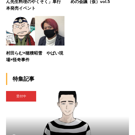
ん先生料理のやくそく」単行
めの会議（仮）vol.5
本発売イベント
村田らむ×穂積昭雪 やばい現
場×怪奇事件
特集記事
受付中