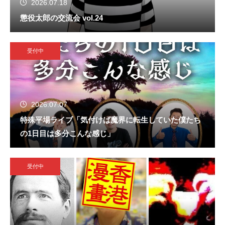
2026.07.18
懲役太郎の交流会 vol.24
受付中
2026.07.07
特殊平場ライブ「気付けば魔界に転生していた僕たち
の1日目は多分こんな感じ」
受付中