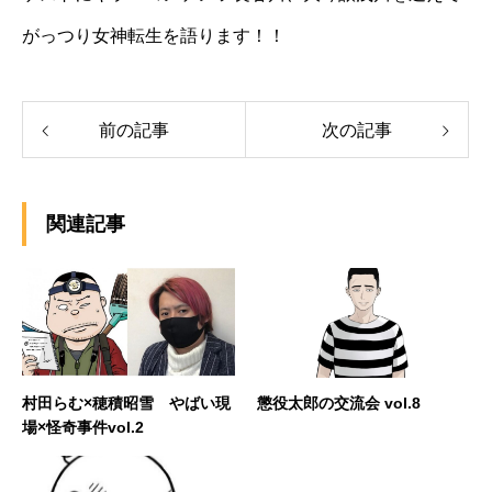
がっつり女神転生を語ります！！
前の記事
次の記事
関連記事
村田らむ×穂積昭雪 やばい現
懲役太郎の交流会 vol.8
場×怪奇事件vol.2