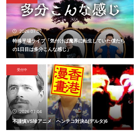
2026.07.07
特殊平場ライブ「気付けば魔界に転生していた僕たち
の1日目は多分こんな感じ」
受付中
2026.07.04
不謹慎VS珍アニメ ヘンテコ対決Δ(デルタ)6