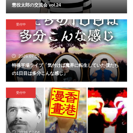
懲役太郎の交流会 vol.24
受付中
2026.07.07
特殊平場ライブ「気付けば魔界に転生していた僕たち
の1日目は多分こんな感じ」
受付中
2026.07.04