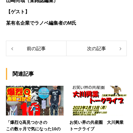
山崎尚哉（某雑誌編集）
【ゲスト】
某有名企業でラノベ編集者のM氏
前の記事
次の記事
関連記事
「爆烈Ｑ高見つかさの
お笑い界の共産圏 大川興業
この数ヶ月で気になった10の
トークライブ