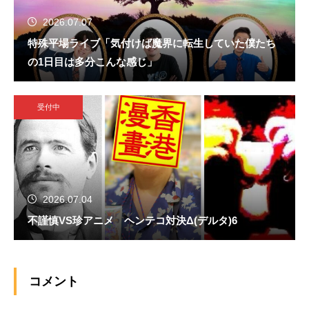
2026.07.07
特殊平場ライブ「気付けば魔界に転生していた僕たち
の1日目は多分こんな感じ」
受付中
2026.07.04
不謹慎VS珍アニメ ヘンテコ対決Δ(デルタ)6
コメント