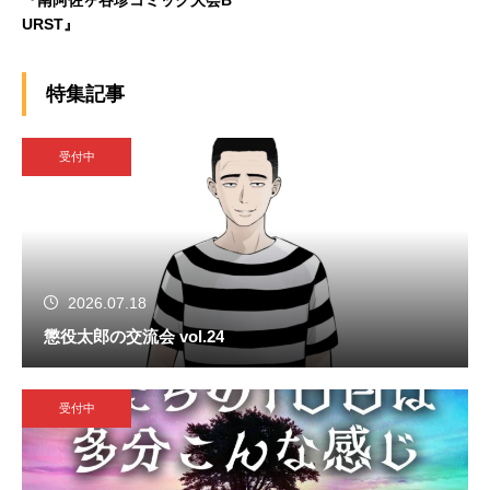
URST』
特集記事
受付中
2026.07.18
懲役太郎の交流会 vol.24
受付中