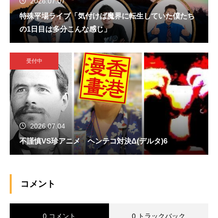
2026.07.07
特殊平場ライブ「気付けば魔界に転生していた僕たち
の1日目は多分こんな感じ」
受付中
2026.07.04
不謹慎VS珍アニメ ヘンテコ対決Δ(デルタ)6
コメント
0 コメント
0 トラックバック