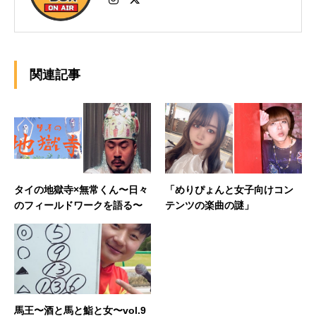
関連記事
タイの地獄寺×無常くん〜日々
「めりぴょんと女子向けコン
のフィールドワークを語る〜
テンツの楽曲の謎」
馬王〜酒と馬と鮨と女〜vol.9