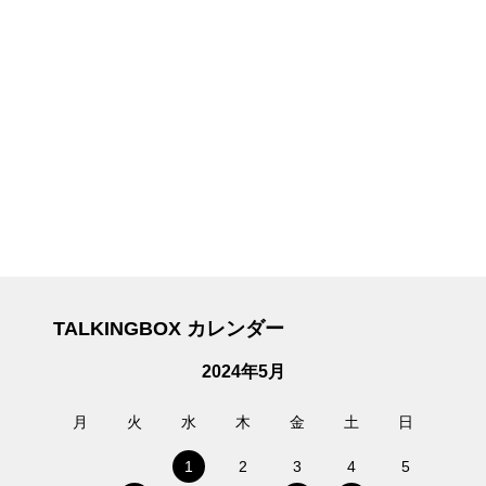
TALKINGBOX カレンダー
2024年5月
月
火
水
木
金
土
日
1
2
3
4
5