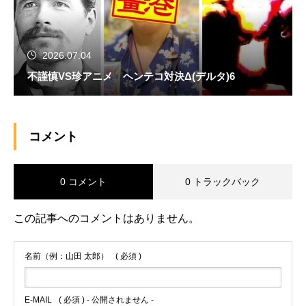
2026.07.04
不謹慎VS珍アニメ ヘンテコ対決Δ(デルタ)6
コメント
0 コメント
0 トラックバック
この記事へのコメントはありません。
名前（例：山田 太郎）
( 必須 )
E-MAIL
( 必須 ) - 公開されません -