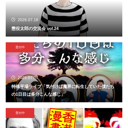
2026.07.18
懲役太郎の交流会 vol.24
受付中
2026.07.07
特殊平場ライブ「気付けば魔界に転生していた僕たち
の1日目は多分こんな感じ」
受付中