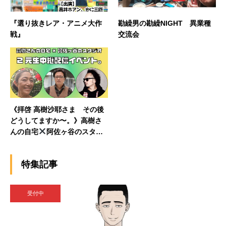
『選り抜きレア・アニメ大作
勘繰男の勘繰NIGHT 異業種
戦』
交流会
《拝啓 高樹沙耶さま その後
どうしてますか〜。》高樹さ
んの自宅
阿佐ヶ谷のスタジ
オ2元生中継配信イベント。
特集記事
受付中