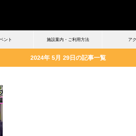
ベント
施設案内・ご利用方法
ア
2024年 5月 29日の記事一覧
受付中
026.07.04
2024.12.22
慎VS珍アニメ ヘンテコ対決
馬王〜酒と馬と鮨と女〜vol.2
ルタ)6
まもなく配信終了