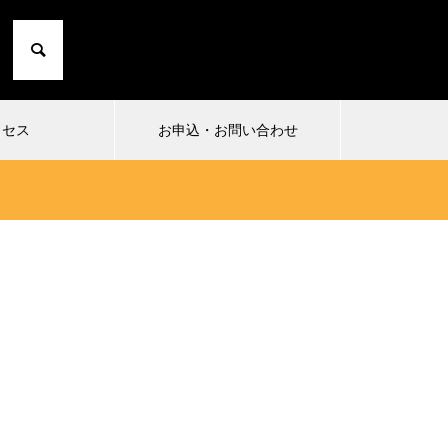
クセス
お申込・お問い合わせ
2024.10.01
2024
1
小日向由衣の七転び八起き 20〜た
まったり
にこひ家〜