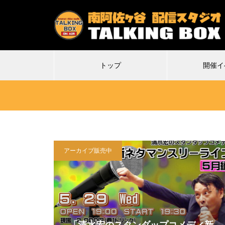
トップ
開催イ
アーカイブ販売中
2026.07.07
2
特殊平場ライブ「気付けば魔界に
不謹
転生していた僕たちの1日目は多分
Δ(デ
こんな感じ」