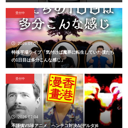
受付中
2026.07.07
特殊平場ライブ「気付けば魔界に転生していた僕たち
の1日目は多分こんな感じ」
受付中
2026.07.04
不謹慎VS珍アニメ ヘンテコ対決Δ(デルタ)6