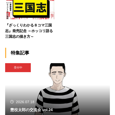
『ざっくりわかる８コマ三国
志』発売記念 ～ホッコリ語る
三国志の描き方～
特集記事
受付中
2026.07.18
懲役太郎の交流会 vol.24