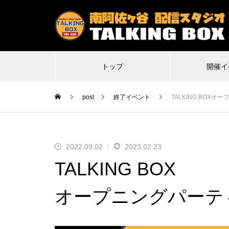
トップ
開催イ
post
終了イベント
TALKING BOX
2022.09.02
2023.02.23
2026.07.07
2
TALKING BOX
特殊平場ライブ「気付けば魔界に
不謹
転生していた僕たちの1日目は多分
Δ(デ
オープニングパーテ
こんな感じ」