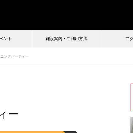
ベント
施設案内・ご利用方法
ア
受付中
オープニングパーティー
026.07.04
2024.12.22
慎VS珍アニメ ヘンテコ対決
馬王〜酒と馬と鮨と女〜vol.2
ルタ)6
ィー
まもなく配信終了