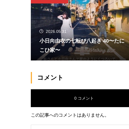
2026.05.31
小日向由衣の七転び八起き 40〜たに
こひ家〜
コメント
0 コメント
この記事へのコメントはありません。