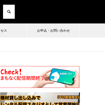
クセス
お申込・お問い合わせ
2024.10.01
2024
1
小日向由衣の七転び八起き 20〜た
まったり
にこひ家〜