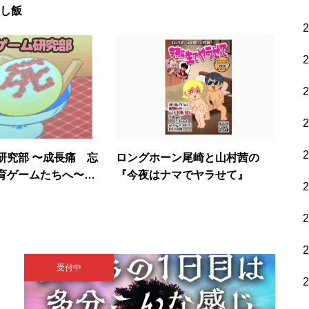
出し飯
研究部 〜成長痛 忘
ロングホーン尾崎と山村茜の
育ゲームたちへ〜7
『今夜はナマでヤラせて』
年会
受付中