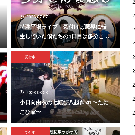
2026.07.07
特殊平場ライブ「気付けば魔界に転
生していた僕たちの1日目は多分こん
な感じ」
受付中
2026.06.28
小日向由衣の七転び八起き 41〜たに
こひ家〜
受付中