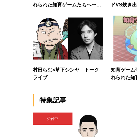
れられた知育ゲームたちへ〜5
ドVS炊き
回目
村田らむ×草下シンヤ トーク
知育ゲーム
ライブ
れられた知
回目 大忘
特集記事
受付中