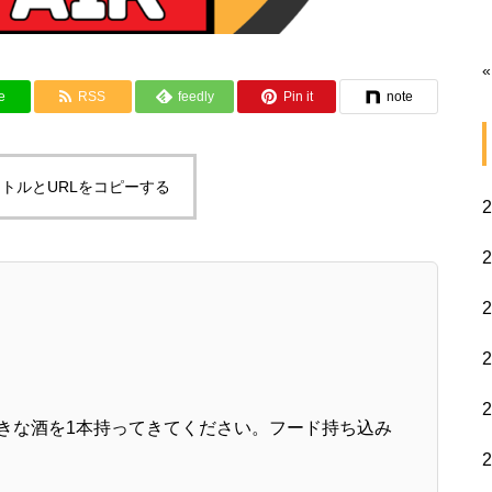
«
e
RSS
feedly
Pin it
note
トルとURLをコピーする
お好きな酒を1本持ってきてください。フード持ち込み