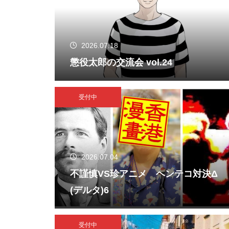
2026.07.18
懲役太郎の交流会 vol.24
受付中
2026.07.04
不謹慎VS珍アニメ ヘンテコ対決Δ
(デルタ)6
受付中