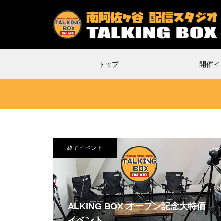
トップ
開催イ
終了イベント
2026.07.07
2
特殊平場ライブ「気付けば魔界に
不謹
転生していた僕たちの1日目は多分
Δ(デ
こんな感じ」
ALKING BOX オープン記念大特価
イベント