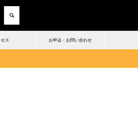
クセス
お申込・お問い合わせ
2024.10.01
2024
1
小日向由衣の七転び八起き 20〜た
まったり
にこひ家〜