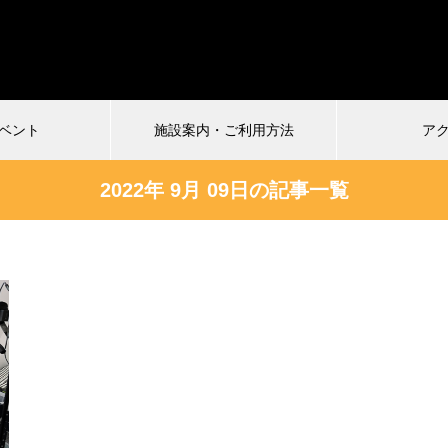
ベント
施設案内・ご利用方法
ア
2022年 9月 09日の記事一覧
受付中
026.07.04
2024.12.22
慎VS珍アニメ ヘンテコ対決
馬王〜酒と馬と鮨と女〜vol.2
ルタ)6
まもなく配信終了