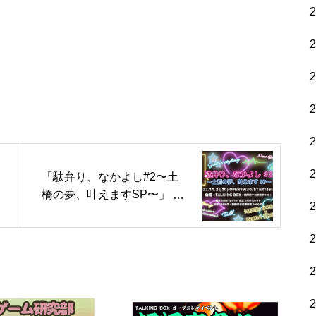
「駄弁り、なかよし#2〜土
橋の夢、叶えますSP〜」 #
どばギャラ