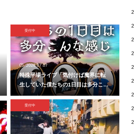
受付中
2026.07.07
特殊平場ライブ「気付けば魔界に転
生していた僕たちの1日目は多分こん
な感じ」
受付中