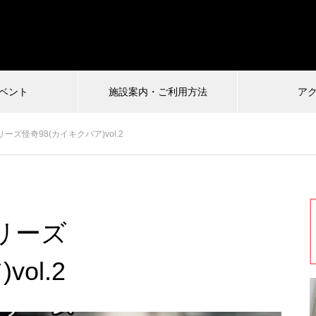
ベント
施設案内・ご利用方法
ア
受付中
ズ怪奇98(カイキクパア)vol.2
026.07.04
2024.12.22
リーズ
慎VS珍アニメ ヘンテコ対決
馬王〜酒と馬と鮨と女〜vol.2
ルタ)6
ol.2
まもなく配信終了