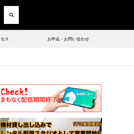
クセス
お申込・お問い合わせ
2024.10.01
2024
1
小日向由衣の七転び八起き 20〜た
まったり
にこひ家〜