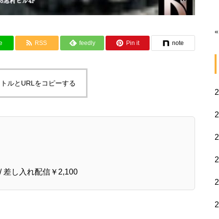
«
e
RSS
feedly
Pin it
note
トルとURLをコピーする
 / 差し入れ配信￥2,100