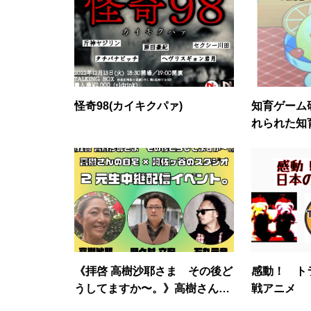
怪奇98(カイキクパァ)
知育ゲーム
れられた知
回目
《拝啓 高樹沙耶さま その後ど
感動！ ト
うしてますか〜。》高樹さんの
戦アニメ
自宅
阿佐ヶ谷のスタジオ2元