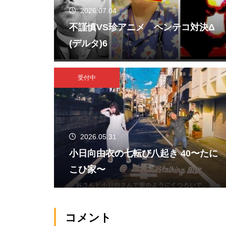
2026.07.04
不謹慎VS珍アニメ ヘンテコ対決Δ
(デルタ)6
受付中
2026.05.31
小日向由衣の七転び八起き 40〜たに
こひ家〜
コメント