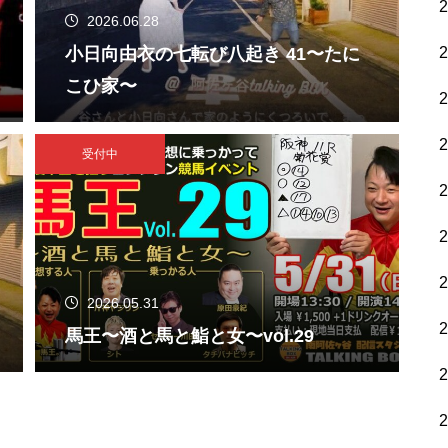
2026.06.28
小日向由衣の七転び八起き 41〜たに
こひ家〜
受付中
2026.05.31
馬王〜酒と馬と鮨と女〜vol.29