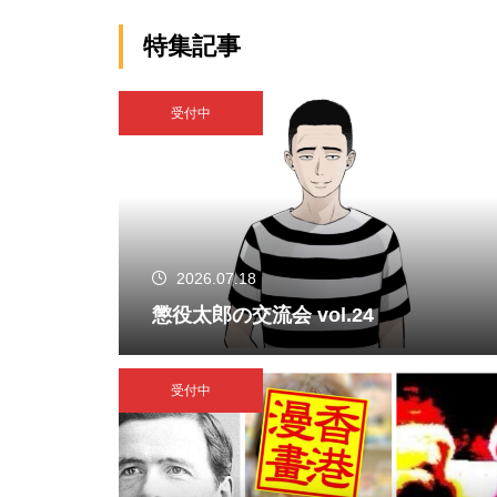
生中継配信イベント。
特集記事
受付中
2026.07.18
懲役太郎の交流会 vol.24
受付中