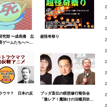
研究部 〜成長痛 忘
超怪奇祭り
育ゲームたちへ〜5
ラウマ？ 日本の反
ブッダ直伝の瞑想修行報告会
「激レア！魔除けの法螺貝吹奏
あり」