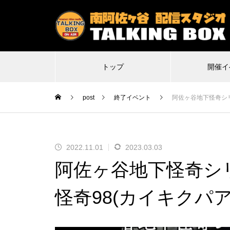
トップ
開催イ
post
終了イベント
阿佐ヶ谷地下怪奇シリー
2022.11.01
2023.03.03
2026.07.07
2
阿佐ヶ谷地下怪奇シ
特殊平場ライブ「気付けば魔界に
不謹
転生していた僕たちの1日目は多分
Δ(デ
怪奇98(カイキクパア)v
こんな感じ」