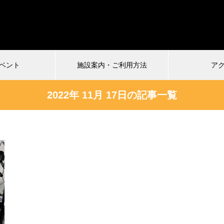
ベント
施設案内・ご利用方法
ア
2022年 11月 17日の記事一覧
受付中
026.07.04
2024.12.22
慎VS珍アニメ ヘンテコ対決
馬王〜酒と馬と鮨と女〜vol.2
ルタ)6
まもなく配信終了