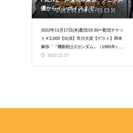
r‘sLIVE 声優岡本麻弥「アニメ声
優からインボイスまで」
2022年11月17日(木)配信19:30〜配信チケッ
ト￥2,000【出演】市川大賀【ゲスト】岡本
麻弥「『機動戦士Zガンダム』（1985年）ヒ
ロイン役でデビューしてから今までを、声優
2022.11.17
と芝居と