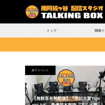
トップ
開催イ
終了イベント
2026.07.07
2
特殊平場ライブ「気付けば魔界に
不謹
転生していた僕たちの1日目は多分
Δ(デ
こんな感じ」
【無観客有料配信】『市川大賀Tige