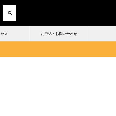
クセス
お申込・お問い合わせ
2024.10.01
2024
1
小日向由衣の七転び八起き 20〜た
まったり
にこひ家〜