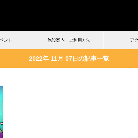
ベント
施設案内・ご利用方法
ア
2022年 11月 07日の記事一覧
受付中
026.07.04
2024.12.22
慎VS珍アニメ ヘンテコ対決
馬王〜酒と馬と鮨と女〜vol.2
ルタ)6
まもなく配信終了