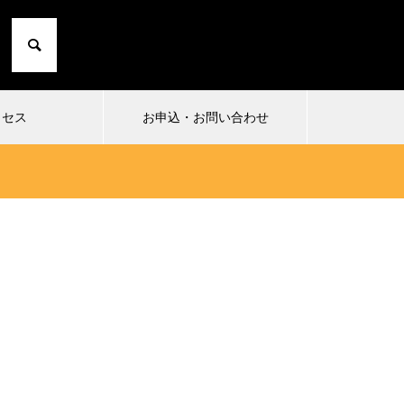
クセス
お申込・お問い合わせ
2024.10.01
2024
1
小日向由衣の七転び八起き 20〜た
まったり
にこひ家〜