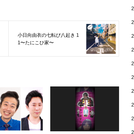
小日向由衣の七転び八起き 1
1〜たにこひ家〜