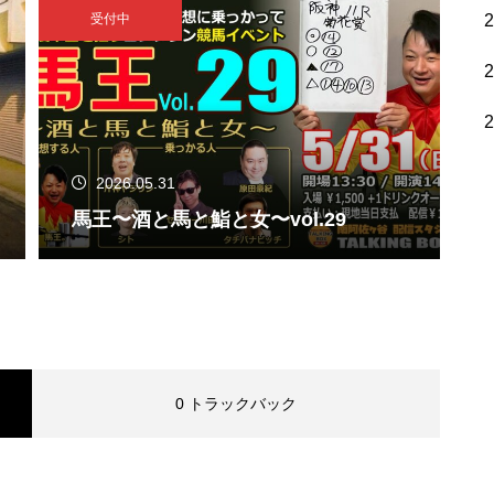
受付中
2026.05.31
馬王〜酒と馬と鮨と女〜vol.29
0 トラックバック