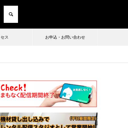
クセス
お申込・お問い合わせ
2024.06.26
20
20〜た
まったり勉強鉄
知育
られ