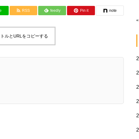
e
RSS
feedly
Pin it
note
«
トルとURLをコピーする