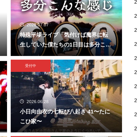
2026.07.07
特殊平場ライブ「気付けば魔界に転
生していた僕たちの1日目は多分こん
な感じ」
受付中
2026.06.28
小日向由衣の七転び八起き 41〜たに
こひ家〜