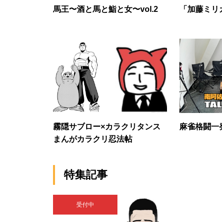
馬王〜酒と馬と鮨と女〜vol.2
「加藤ミリ
霧隠サブロー×カラクリタンス
麻雀格闘一
まんがカラクリ忍法帖
特集記事
受付中