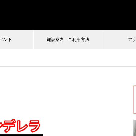
ベント
施設案内・ご利用方法
ア
受付中
2024.12.22
2024.10.01
王〜酒と馬と鮨と女〜vol.21
小日向由衣の七転び八起き 
にこひ家〜
まもなく配信終了