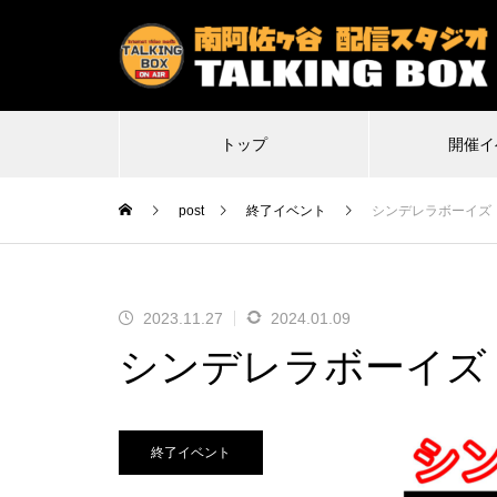
トップ
開催イ
post
終了イベント
シンデレラボーイズ
2023.11.27
2024.01.09
2026.07.04
シンデレラボーイズ
けば魔界に
不謹慎VS珍アニメ ヘンテコ対決
馬
1日目は多分
Δ(デルタ)6
終了イベント