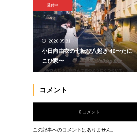
受付中
2026.05.31
小日向由衣の七転び八起き 40〜たに
こひ家〜
コメント
0 コメント
この記事へのコメントはありません。