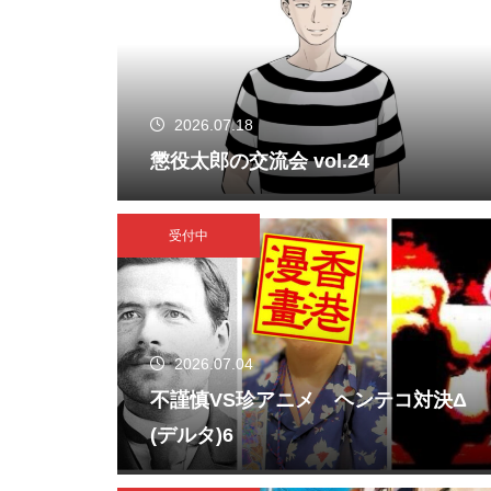
2026.07.18
懲役太郎の交流会 vol.24
受付中
2026.07.04
不謹慎VS珍アニメ ヘンテコ対決Δ
(デルタ)6