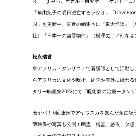
R」「すみっこオカルト研究所」「ケンドーコ
「角由紀子の明日滅亡するラジオ」「DaveFro
国」も更新中、直近の編集本に『東大怪談』（
社）『日本一の幽霊物件』（横澤丈二／幻冬舎
松永瑞香
東アフリカ・タンザニアで看護師として活動し
らアフリカの文化や呪術、病院や海外に纏わる
タリー映画祭2022にて「呪術師の治療ータン
激ヤバ！ 6回連続でアヤワスカを飲んだ角由
蔵映像や写真も公開！幽霊、精霊、憑依、瞑想
・ペルーのアヤワスカとは？