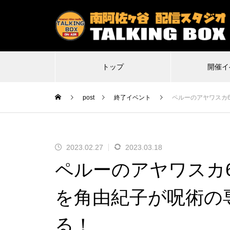
トップ
開催イ
post
終了イベント
ペルーのアヤワスカ
2023.02.27
2023.03.18
2026.07.07
2026
ペルーのアヤワスカ
特殊平場ライブ「気付けば魔界に
不謹慎V
転生していた僕たちの1日目は多分
Δ(デルタ
を角由紀子が呪術の
こんな感じ」
る！