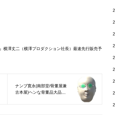
件』横澤丈二（横澤プロダクション社長）最速先行販売予
ナンブ寛永(南部堂/骨董屋兼
古本屋)ヘンな骨董品大品評
会vol.2