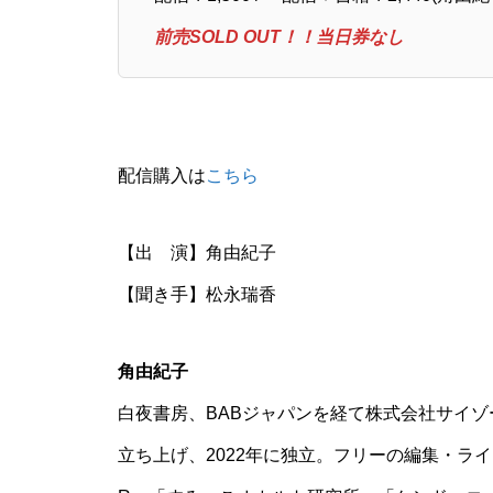
前売SOLD OUT！！当日券なし
配信購入は
こちら
【出 演】角由紀子
【聞き手】松永瑞香
角由紀子
白夜書房、BABジャパンを経て株式会社サイゾー
立ち上げ、2022年に独立。フリーの編集・ラ