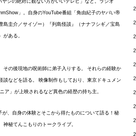
バヤシの絶対に観ない方がいいテレビ」など。ラジオ
mmShow」。自身のYouTube番組「角由紀子のヤバい帝
豊島圭介／サイゾー）『列島怪談』（ナナフシギ／宝島
）がある。
、その後現地の呪術師に弟子入りする。 それらの経験か
怪談などを語る。 映像制作もしており、東京ドキュメン
ザニア」が上映されるなど異色の経歴の持ち主。
紀子が、自身の体験とそこから得たものについて語る！秘
、神秘てんこもりのトークライブ。