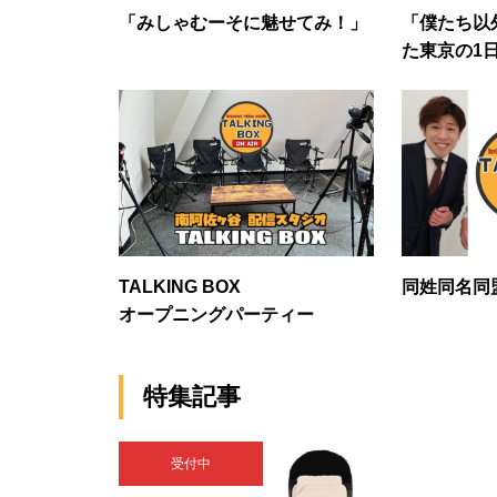
「みしゃむーそに魅せてみ！」
「僕たち以
た東京の1
じ」
TALKING BOX
同姓同名同
オープニングパーティー
特集記事
受付中