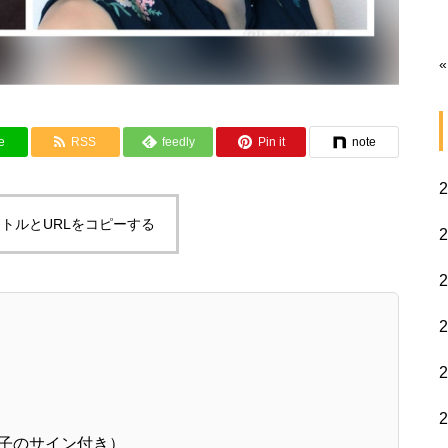
«
e
RSS
feedly
Pin it
note
トルとURLをコピーする
由紀子のサイン付き）