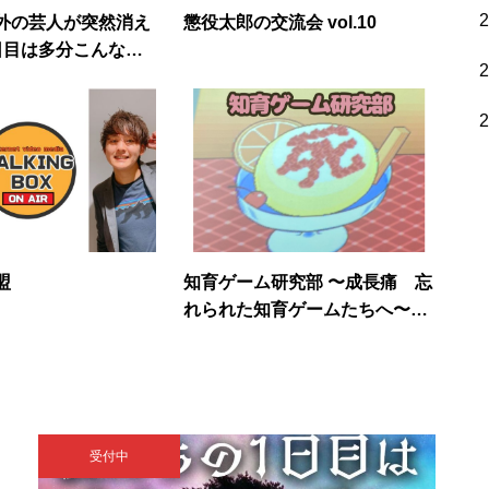
外の芸人が突然消え
懲役太郎の交流会 vol.10
日目は多分こんな感
盟
知育ゲーム研究部 〜成長痛 忘
れられた知育ゲームたちへ〜6
回目
受付中