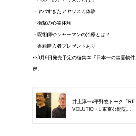
・ヤバすぎたアヤワスカ体験
・衝撃の心霊体験
・呪術師やシャーマンの治療とは？
・書籍購入者プレゼントあり
※3月9日発売予定の編集本『日本一の幽霊物
定。
井上淳一x平野悠トーク「RE
VOLUTIO +１東京公開記
念」