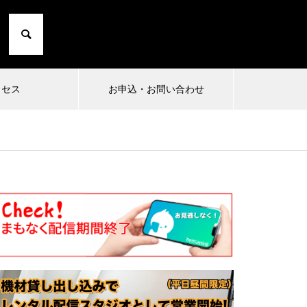
クセス
お申込・お問い合わせ
2024.10.01
2024.06.
小日向由衣の七転び八起き 20〜た
まったり勉
にこひ家〜