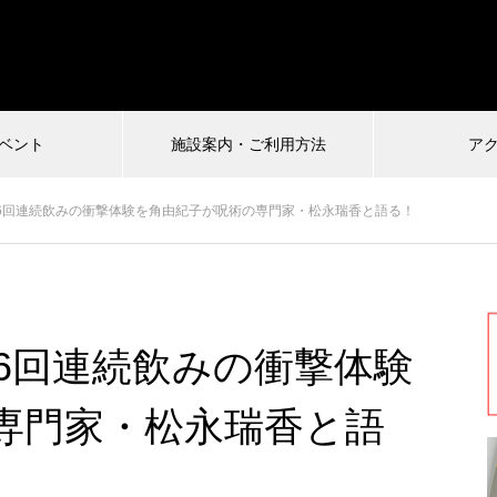
ベント
施設案内・ご利用方法
ア
受付中
6回連続飲みの衝撃体験を角由紀子が呪術の専門家・松永瑞香と語る！
.07.04
2024.12.22
6回連続飲みの衝撃体験
S珍アニメ ヘンテコ対決
馬王〜酒と馬と鮨と女〜vol.21
)6
専門家・松永瑞香と語
まもなく配信終了