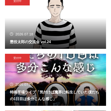
受付中
2026.07.18
懲役太郎の交流会 vol.24
受付中
2026.07.07
特殊平場ライブ「気付けば魔界に転生していた僕たち
の1日目は多分こんな感じ」