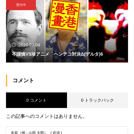
受付中
2026.07.04
不謹慎VS珍アニメ ヘンテコ対決Δ(デルタ)6
コメント
0 コメント
0 トラックバック
この記事へのコメントはありません。
名前（例：山田 太郎）
( 必須 )