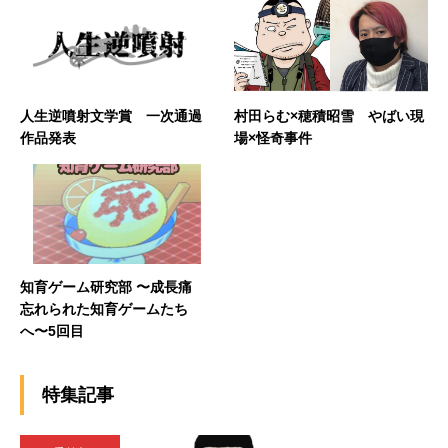
人生逆噴射文学賞 一次通過
村田らむ×穂積昭雪 やばい現
作品発表
場×怪奇事件
知育ゲーム研究部 〜成長痛
忘れられた知育ゲームたち
へ〜5回目
特集記事