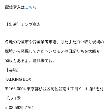
配信購入は
こちら
【出演】ナンブ寛永
各地の骨董市や骨董業者市場、はたまた買い取り現場の
廃墟から発掘してきたヘンなモノや日記たちを大紹介！
物販もあるよ。是非来てね。
【会場】
TALKING BOX
〒166-0004 東京都杉並区阿佐谷南１丁目９−１ 第6志村
ビル４階
℡03-5929-7764