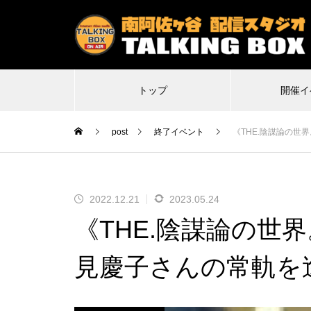
トップ
開催イ
post
終了イベント
《THE.陰謀論の
2022.12.21
2023.05.24
2026.07.07
2
《THE.陰謀論の世
特殊平場ライブ「気付けば魔界に
不謹
転生していた僕たちの1日目は多分
Δ(デ
見慶子さんの常軌を
こんな感じ」