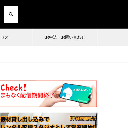
クセス
お申込・お問い合わせ
2024.10.01
2024
1
小日向由衣の七転び八起き 20〜た
まったり
にこひ家〜