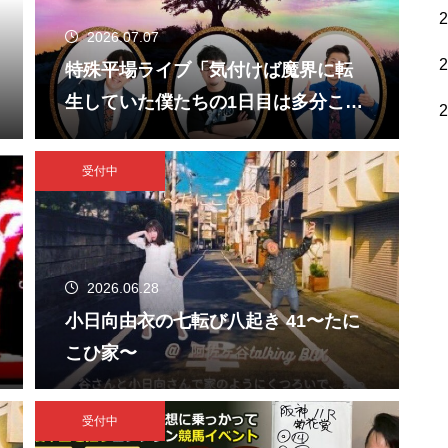
2026.07.07
特殊平場ライブ「気付けば魔界に転
生していた僕たちの1日目は多分こん
な感じ」
受付中
2026.06.28
小日向由衣の七転び八起き 41〜たに
こひ家〜
受付中