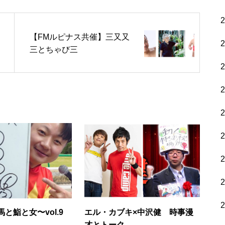
【FMルピナス共催】三又又
三とちゃび三
と鮨と女〜vol.9
エル・カブキ×中沢健 時事漫
才とトーク