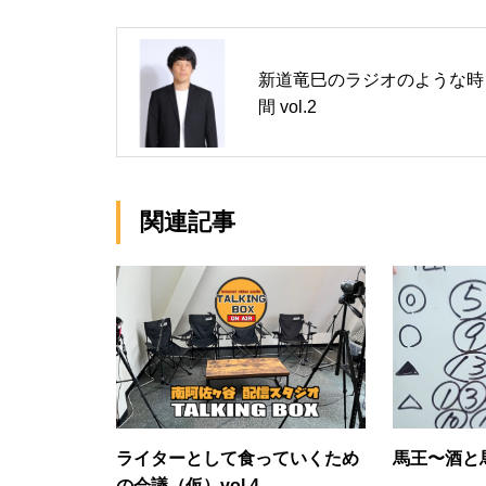
新道竜巳のラジオのような時
間 vol.2
関連記事
ライターとして食っていくため
馬王〜酒と馬
の会議（仮）vol.4