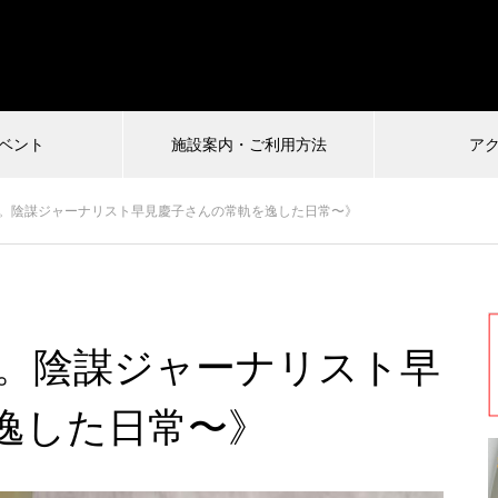
ベント
施設案内・ご利用方法
ア
受付中
世界。陰謀ジャーナリスト早見慶子さんの常軌を逸した日常〜》
026.07.04
2024.12.22
界。陰謀ジャーナリスト早
慎VS珍アニメ ヘンテコ対決
馬王〜酒と馬と鮨と女〜vol.2
ルタ)6
逸した日常〜》
まもなく配信終了