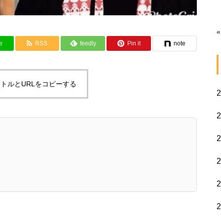
«
e
RSS
feedly
Pin it
note
トルとURLをコピーする