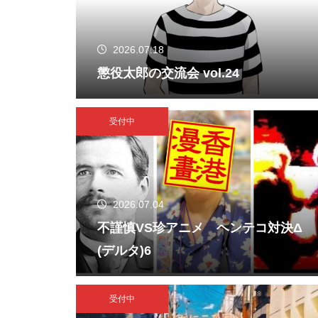
2026.07.18
懲役太郎の交流会 vol.24
受付中
2026.07.04
不謹慎VS珍アニメ ヘンテコ対決Δ
(デルタ)6
受付中