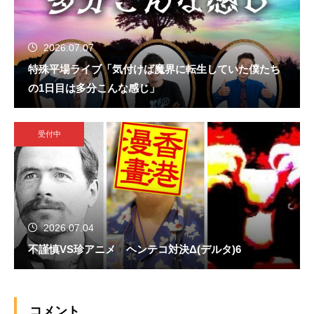
2026.07.07
特殊平場ライブ「気付けば魔界に転生していた僕たち
の1日目は多分こんな感じ」
受付中
2026.07.04
不謹慎VS珍アニメ ヘンテコ対決Δ(デルタ)6
コメント