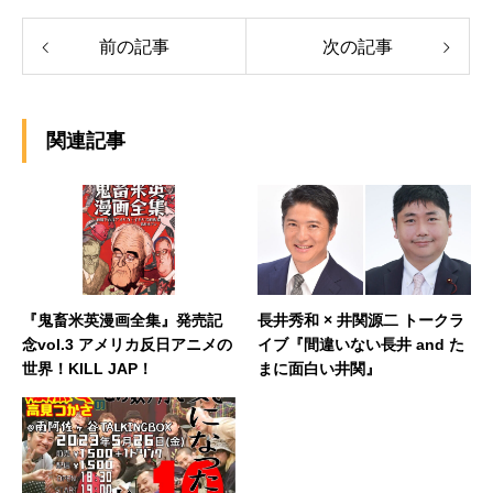
前の記事
次の記事
関連記事
『鬼畜米英漫画全集』発売記
長井秀和 × 井関源二 トークラ
念vol.3 アメリカ反日アニメの
イブ『間違いない長井 and た
世界！KILL JAP！
まに面白い井関』