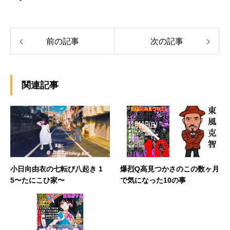
前の記事
次の記事
関連記事
小日向由衣の七転び八起き 1
爆烈Q高見つかさのこの数ヶ月
5〜たにこひ家〜
で気になった10の事