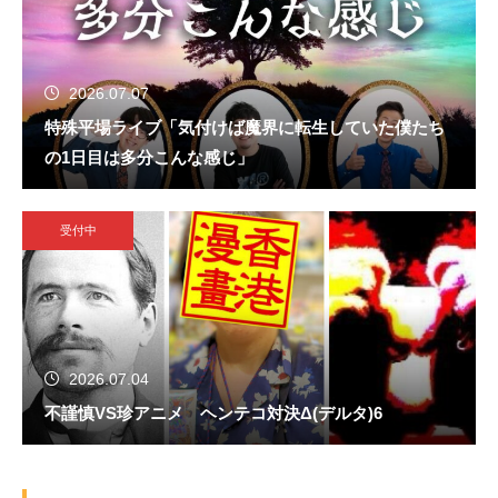
2026.07.07
特殊平場ライブ「気付けば魔界に転生していた僕たち
の1日目は多分こんな感じ」
受付中
2026.07.04
不謹慎VS珍アニメ ヘンテコ対決Δ(デルタ)6