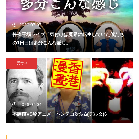
2026.07.07
特殊平場ライブ「気付けば魔界に転生していた僕たち
の1日目は多分こんな感じ」
受付中
2026.07.04
不謹慎VS珍アニメ ヘンテコ対決Δ(デルタ)6