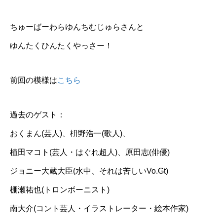
ちゅーばーわらゆんちむじゅらさんと
ゆんたくひんたくやっさー！
前回の模様は
こちら
過去のゲスト：
おくまん(芸人)、枡野浩一(歌人)、
植田マコト(芸人・はぐれ超人)、原田志(俳優)
ジョニー大蔵大臣(水中、それは苦しいVo.Gt)
棚瀬祐也(トロンボーニスト)
南大介(コント芸人・イラストレーター・絵本作家)