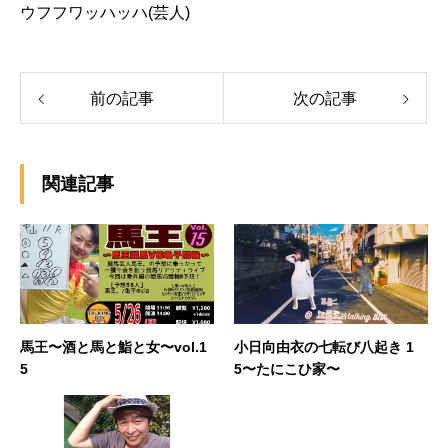
ウフフワッハッハ(芸人)
前の記事
次の記事
関連記事
馬王〜酒と馬と鮨と女〜vol.1
小日向由衣の七転び八起き 1
5
5〜たにこひ家〜