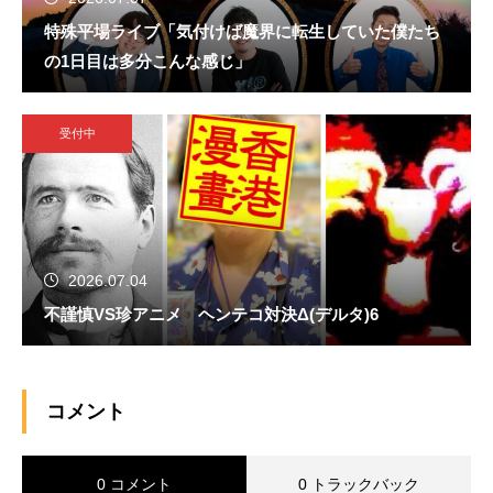
特殊平場ライブ「気付けば魔界に転生していた僕たち
の1日目は多分こんな感じ」
受付中
2026.07.04
不謹慎VS珍アニメ ヘンテコ対決Δ(デルタ)6
コメント
0 コメント
0 トラックバック