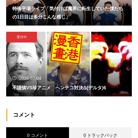
特殊平場ライブ「気付けば魔界に転生していた僕たち
の1日目は多分こんな感じ」
受付中
2026.07.04
不謹慎VS珍アニメ ヘンテコ対決Δ(デルタ)6
コメント
0 コメント
0 トラックバック