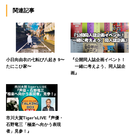
関連記事
小日向由衣の七転び八起き 9〜
『公開同人誌企画イベント！
たにこひ家〜
一緒に考えよう、同人誌企
画』
市川大賀Tiger’sLIVE『声優・
石野竜三「極楽へ向かう表現
者」見参！』