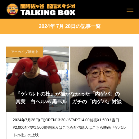
2024年 7月 28日の記事一覧
アーカイブ販売中
『ゲバルトの杜』が描かなかった「内ゲバ」の
真実 白ヘルvs.黒ヘル ガチの「内ゲバ」対談
2024年7月28日(日)OPEN13:30 / START14:00前売¥1,500 / 当日
¥2,000配信¥1,500前売購入はこちら配信購入はこちら映画『ゲバル
トの杜』の上映