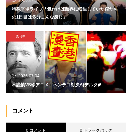
特殊平場ライブ「気付けば魔界に転生していた僕たち
の1日目は多分こんな感じ」
受付中
2026.07.04
不謹慎VS珍アニメ ヘンテコ対決Δ(デルタ)6
コメント
0 コメント
0 トラックバック