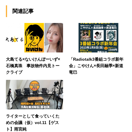
関連記事
大島てる×ないけんぼーいず×
「Radiotalk3番組コラボ新年
石橋真珠 事故物件内見トー
会」こやけん×長田融季×新道
クライブ
竜巳
ライターとして食っていくた
めの会議（仮）vol.11【ゲス
ト】雨宮純