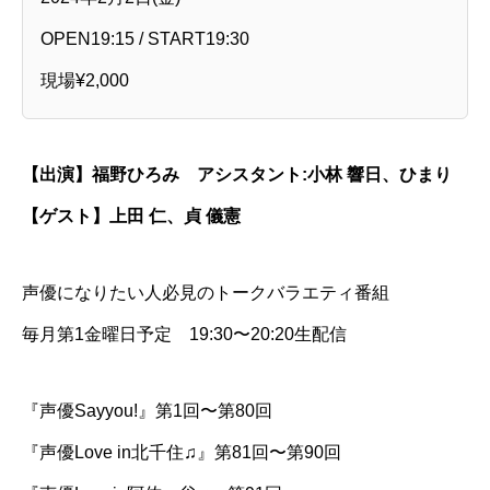
OPEN19:15 / START19:30
現場¥2,000
【出演】福野ひろみ アシスタント:小林 響日、ひまり
【ゲスト】上田 仁、貞 儀憲
声優になりたい人必見のトークバラエティ番組
毎月第1金曜日予定 19:30〜20:20生配信
『声優Sayyou!』第1回〜第80回
『声優Love in北千住♫』第81回〜第90回