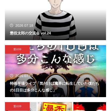
2026.07.18
懲役太郎の交流会 vol.24
受付中
2026.07.07
特殊平場ライブ「気付けば魔界に転生していた僕たち
の1日目は多分こんな感じ」
受付中