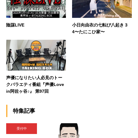
陰謀LIVE
小日向由衣の七転び八起き 3
4〜たにこひ家〜
声優になりたい人必見のトー
クバラエティ番組『声優Love
in阿佐ヶ谷♪』 第97回
特集記事
受付中