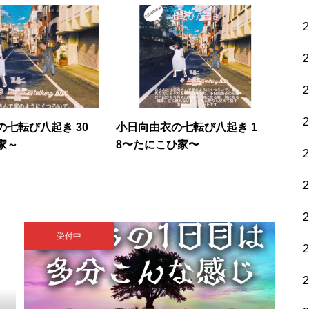
七転び八起き 30
小日向由衣の七転び八起き 1
家～
8〜たにこひ家〜
受付中