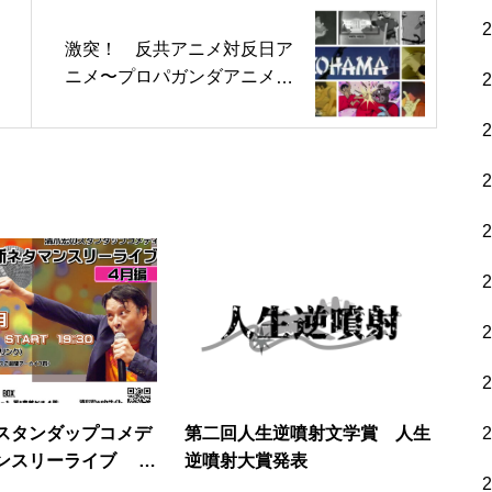
激突！ 反共アニメ対反日ア
ニメ〜プロパガンダアニメの
世界〜
スタンダップコメデ
第二回人生逆噴射文学賞 人生
ンスリーライブ 4
逆噴射大賞発表