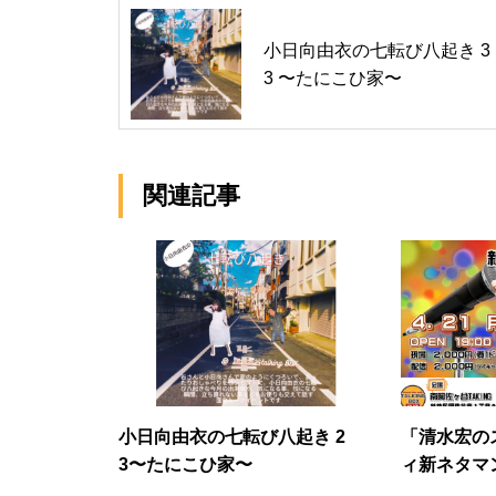
小日向由衣の七転び八起き 3
3 〜たにこひ家〜
関連記事
小日向由衣の七転び八起き 2
「清水宏の
3〜たにこひ家〜
ィ新ネタマ
月編」