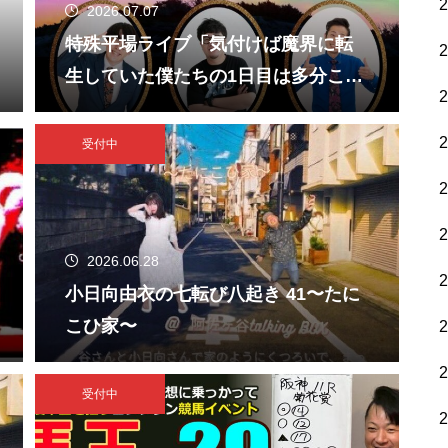
2026.07.07
特殊平場ライブ「気付けば魔界に転
生していた僕たちの1日目は多分こん
な感じ」
受付中
2026.06.28
小日向由衣の七転び八起き 41〜たに
こひ家〜
受付中