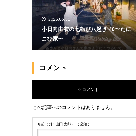
2026.05.31
小日向由衣の七転び八起き 40〜たに
こひ家〜
コメント
0 コメント
この記事へのコメントはありません。
名前（例：山田 太郎）
( 必須 )