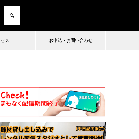
クセス
お申込・お問い合わせ
2024.10.01
2024.0
小日向由衣の七転び八起き 20〜た
まったり
にこひ家〜