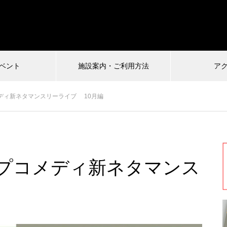
ベント
施設案内・ご利用方法
ア
受付中
ディ新ネタマンスリーライブ 10月編
26.07.04
2024.12.22
プコメディ新ネタマンス
慎VS珍アニメ ヘンテコ対決
馬王〜酒と馬と鮨と女〜vol.21
ルタ)6
編
まもなく配信終了