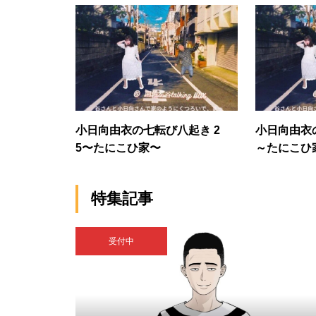
小日向由衣の七転び八起き 2
小日向由衣の
5〜たにこひ家〜
～たにこひ
特集記事
受付中