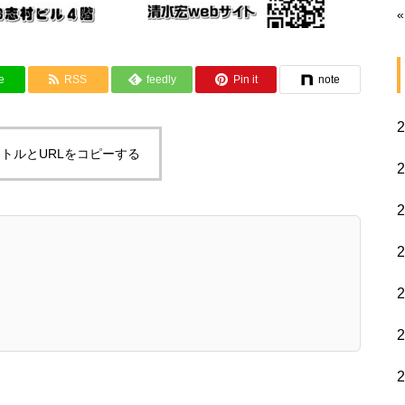
«
e
RSS
feedly
Pin it
note
トルとURLをコピーする