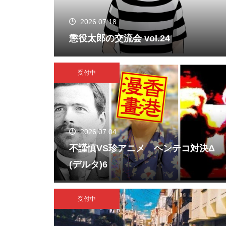
2026.07.18
懲役太郎の交流会 vol.24
受付中
2026.07.04
不謹慎VS珍アニメ ヘンテコ対決Δ
(デルタ)6
受付中