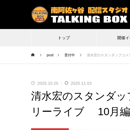
トップ
開催イ
post
受付中
清水宏のスタンダップコメ
2025.10.25
2025.11.03
2026.07.07
20
清水宏のスタンダッ
特殊平場ライブ「気付けば魔界に
不謹
転生していた僕たちの1日目は多分
Δ(デ
リーライブ 10月
こんな感じ」