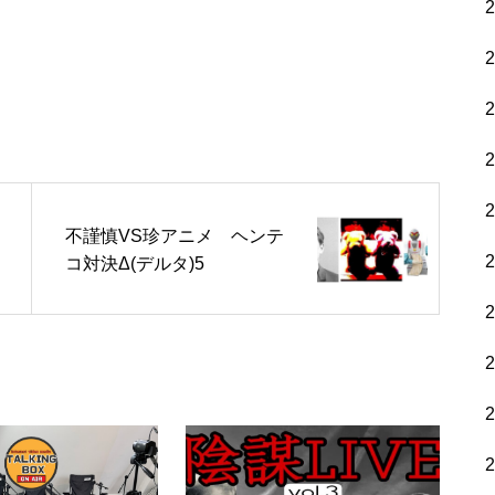
不謹慎VS珍アニメ ヘンテ
コ対決Δ(デルタ)5