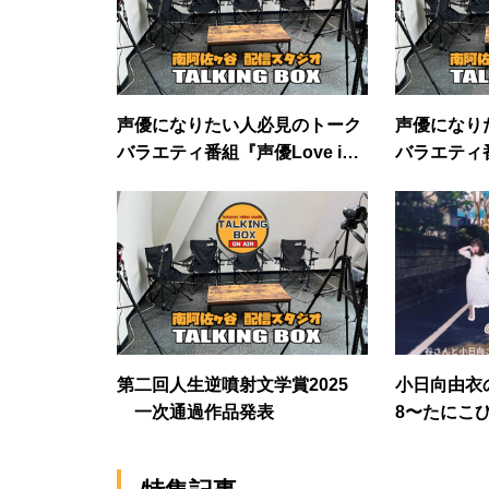
声優になりたい人必見のトーク
声優になり
バラエティ番組『声優Love in
バラエティ番
阿佐ヶ谷♪』 第107回
阿佐ヶ谷♪』
第二回人生逆噴射文学賞2025
小日向由衣
一次通過作品発表
8〜たにこ