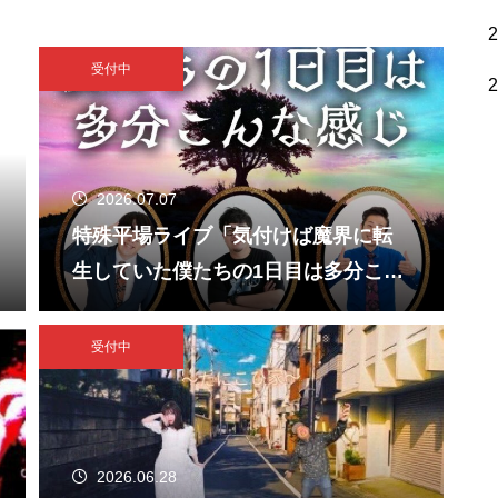
受付中
2026.07.07
特殊平場ライブ「気付けば魔界に転
生していた僕たちの1日目は多分こん
な感じ」
受付中
2026.06.28