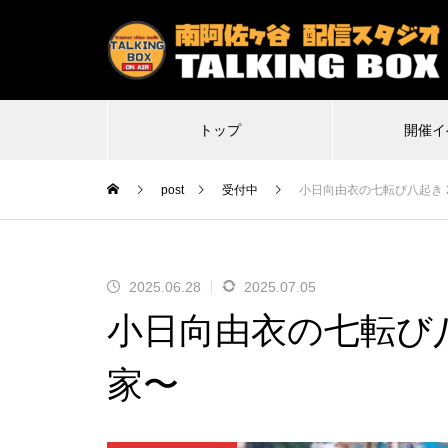
トップ
開催イ
post
受付中
小日向由衣の七転び八起き 
2025.06.28
2025.07.05
2026.07.07
2
小日向由衣の七転び八
特殊平場ライブ「気付けば魔界に
不謹
転生していた僕たちの1日目は多分
Δ(デ
家〜
こんな感じ」