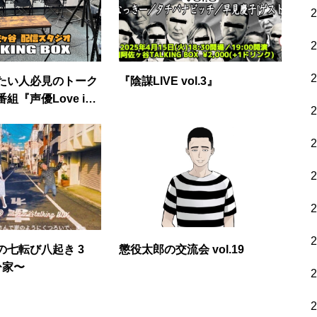
たい人必見のトーク
『陰謀LIVE vol.3』
組『声優Love in
 第112回
の七転び八起き 3
懲役太郎の交流会 vol.19
ひ家〜