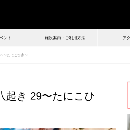
ベント
施設案内・ご利用方法
ア
受付中
29〜たにこひ家〜
026.07.04
2024.12.22
起き 29〜たにこひ
慎VS珍アニメ ヘンテコ対決
馬王〜酒と馬と鮨と女〜vol.2
ルタ)6
まもなく配信終了