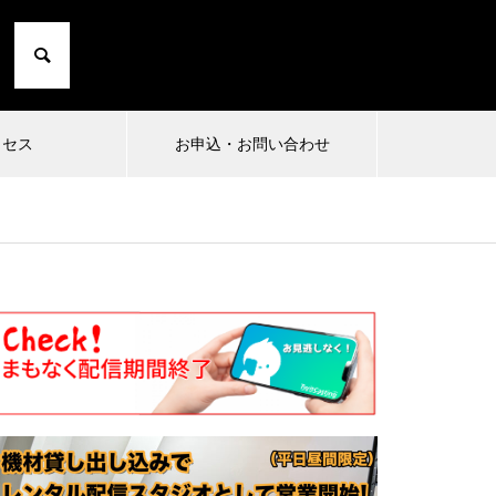
クセス
お申込・お問い合わせ
2024.10.01
2024.
1
小日向由衣の七転び八起き 20〜た
まったり
にこひ家〜