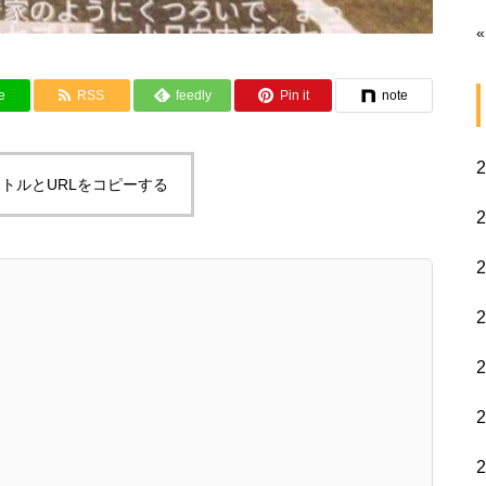
«
e
RSS
feedly
Pin it
note
トルとURLをコピーする