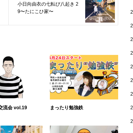
小日向由衣の七転び八起き 2
9〜たにこひ家〜
会 vol.19
まったり勉強鉄