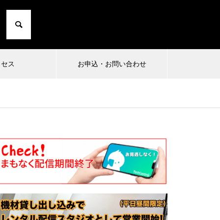
クセス
お申込・お問い合わせ
2024.10.01
2024
1
小日向由衣の七転び八起き 20〜た
まったり
にこひ家〜