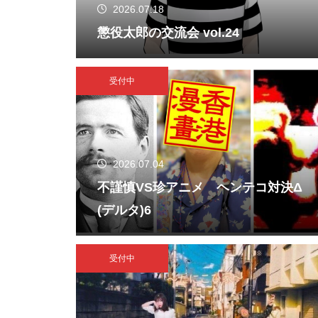
2026.07.18
懲役太郎の交流会 vol.24
受付中
2026.07.04
不謹慎VS珍アニメ ヘンテコ対決Δ
(デルタ)6
受付中