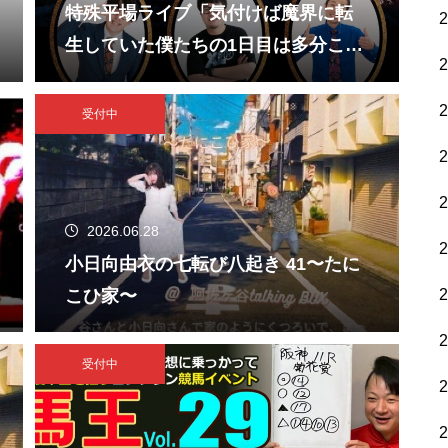
特殊平場ライブ「気付けば魔界に転
生していた僕たちの1日目は多分こん
な感じ」
受付中
2026.06.28
小日向由衣の七転び八起き 41〜たに
こひ家〜
受付中