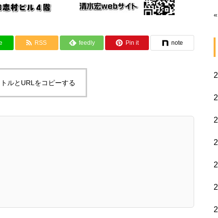
«
e
RSS
feedly
Pin it
note
トルとURLをコピーする