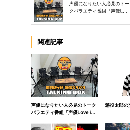
声優になりたい人必見のトー
クバラエティ番組『声優Lov
e in阿佐ヶ谷♪』 第107回
関連記事
声優になりたい人必見のトーク
懲役太郎の交流
バラエティ番組『声優Love in
阿佐ヶ谷♪』 第97回