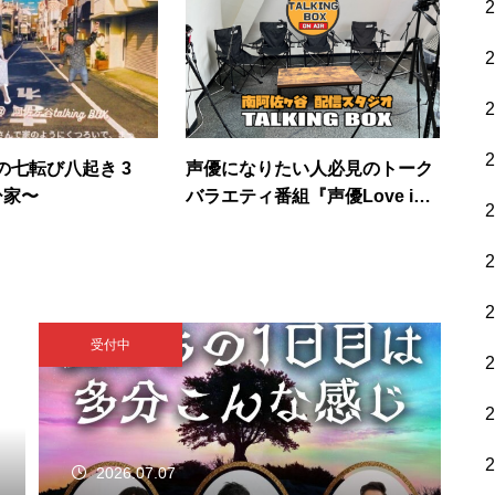
の七転び八起き 3
声優になりたい人必見のトーク
ひ家〜
バラエティ番組『声優Love in
阿佐ヶ谷♪』 第116回
受付中
2026.07.07