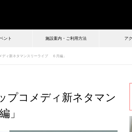
ベント
施設案内・ご利用方法
ア
受付中
メディ新ネタマンスリーライブ ６月編」
026.07.04
2024.12.22
ップコメディ新ネタマン
慎VS珍アニメ ヘンテコ対決
馬王〜酒と馬と鮨と女〜vol.2
ルタ)6
編」
まもなく配信終了