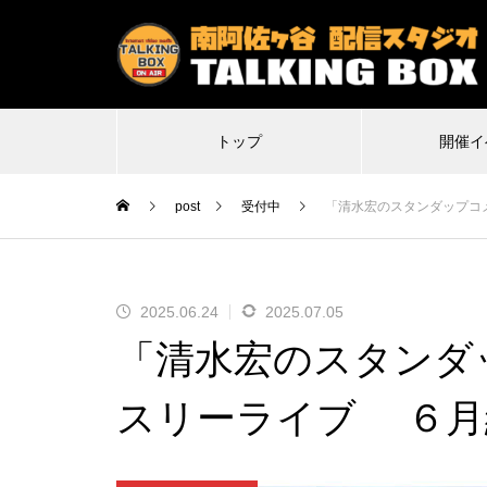
トップ
開催イ
post
受付中
「清水宏のスタンダップコ
2025.06.24
2025.07.05
2026.07.07
2
「清水宏のスタンダ
特殊平場ライブ「気付けば魔界に
不謹
転生していた僕たちの1日目は多分
Δ(デ
スリーライブ ６月
こんな感じ」