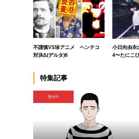
不謹慎VS珍アニメ ヘンテコ
小日向由衣
対決Δ(デルタ)6
4〜たにこ
特集記事
受付中