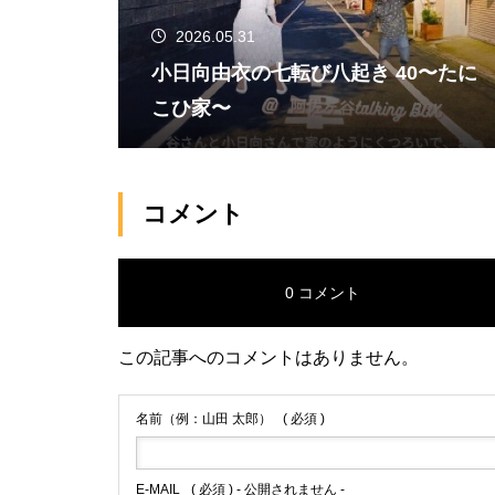
2026.05.31
小日向由衣の七転び八起き 40〜たに
こひ家〜
コメント
0 コメント
この記事へのコメントはありません。
名前（例：山田 太郎）
( 必須 )
E-MAIL
( 必須 ) - 公開されません -