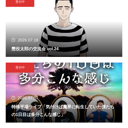
受付中
2026.07.18
懲役太郎の交流会 vol.24
受付中
2026.07.07
特殊平場ライブ「気付けば魔界に転生していた僕たち
の1日目は多分こんな感じ」