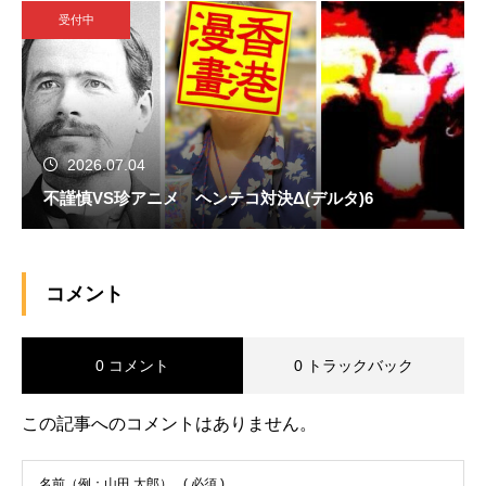
受付中
2026.07.04
不謹慎VS珍アニメ ヘンテコ対決Δ(デルタ)6
コメント
0 コメント
0 トラックバック
この記事へのコメントはありません。
名前（例：山田 太郎）
( 必須 )