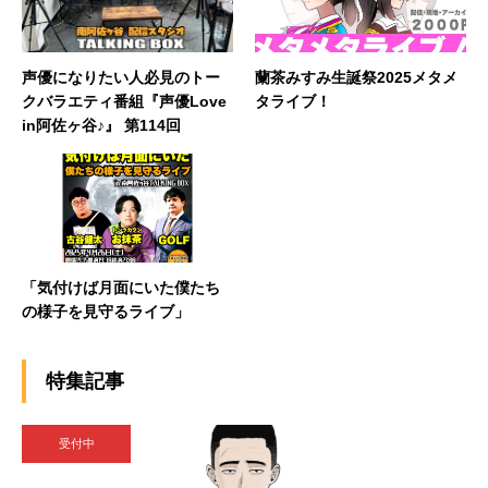
声優になりたい人必見のトー
蘭茶みすみ生誕祭2025メタメ
クバラエティ番組『声優Love
タライブ！
in阿佐ヶ谷♪』 第114回
「気付けば月面にいた僕たち
の様子を見守るライブ」
特集記事
受付中