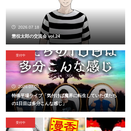
2026.07.18
懲役太郎の交流会 vol.24
受付中
2026.07.07
特殊平場ライブ「気付けば魔界に転生していた僕たち
の1日目は多分こんな感じ」
受付中