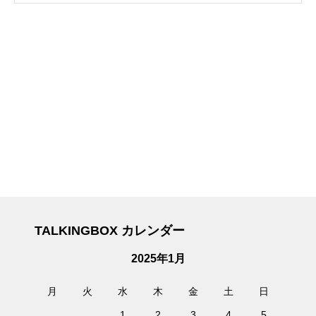
TALKINGBOX カレンダー
2025年1月
月
火
水
木
金
土
日
1
2
3
4
5