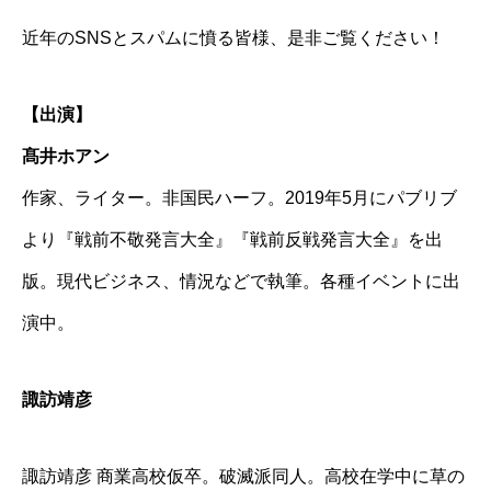
近年のSNSとスパムに憤る皆様、是非ご覧ください！
【出演】
髙井ホアン
作家、ライター。非国民ハーフ。2019年5月にパブリブ
より『戦前不敬発言大全』『戦前反戦発言大全』を出
版。現代ビジネス、情況などで執筆。各種イベントに出
演中。
諏訪靖彦
諏訪靖彦 商業高校仮卒。破滅派同人。高校在学中に草の