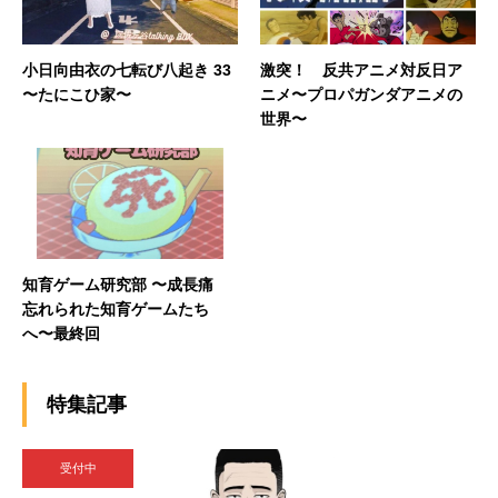
小日向由衣の七転び八起き 33
激突！ 反共アニメ対反日ア
〜たにこひ家〜
ニメ〜プロパガンダアニメの
世界〜
知育ゲーム研究部 〜成長痛
忘れられた知育ゲームたち
へ〜最終回
特集記事
受付中