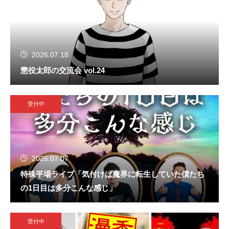
2026.07.18
懲役太郎の交流会 vol.24
受付中
2026.07.07
特殊平場ライブ「気付けば魔界に転生していた僕たち
の1日目は多分こんな感じ」
受付中