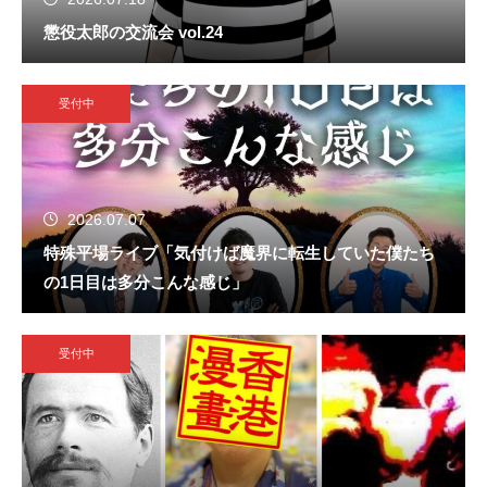
懲役太郎の交流会 vol.24
受付中
2026.07.07
特殊平場ライブ「気付けば魔界に転生していた僕たち
の1日目は多分こんな感じ」
受付中