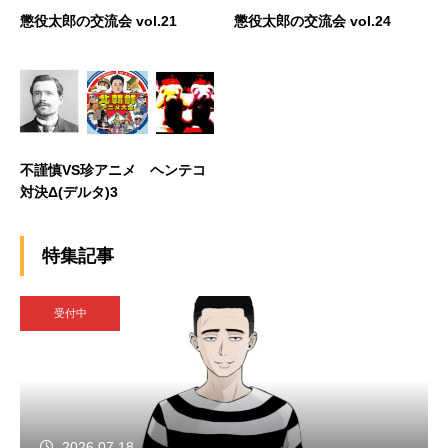
懲役太郎の交流会 vol.21
懲役太郎の交流会 vol.24
不謹慎VS珍アニメ ヘンテコ
対決Δ(デルタ)3
特集記事
受付中
2026.07.18