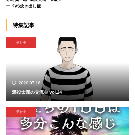
ードVS炊き出し飯
特集記事
受付中
2026.07.18
懲役太郎の交流会 vol.24
受付中