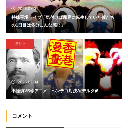
2026.07.07
特殊平場ライブ「気付けば魔界に転生していた僕たち
の1日目は多分こんな感じ」
受付中
2026.07.04
不謹慎VS珍アニメ ヘンテコ対決Δ(デルタ)6
コメント