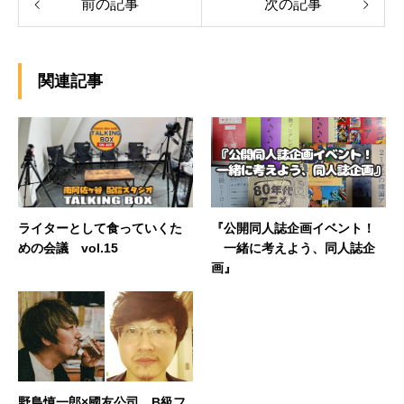
前の記事
次の記事
関連記事
ライターとして食っていくた
『公開同人誌企画イベント！
めの会議 vol.15
一緒に考えよう、同人誌企
画』
野島慎一郎×國友公司 B級フ